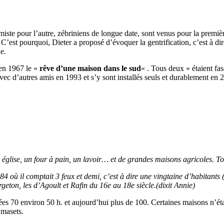
miste pour l’autre, zébriniens de longue date, sont venus pour la premièr
 C’est pourquoi, Dieter a proposé d’évoquer la gentrification, c’est à d
e.
 en 1967 le «
rêve d’une maison dans le sud
« . Tous deux « étaient fa
vec d’autres amis en 1993 et s’y sont installés seuls et durablement en 
ne église, un four à pain, un lavoir… et de grandes maisons agricoles. 
 où il comptait 3 feux et demi, c’est à dire une vingtaine d’habitants 
rgeton, les d’Agoult et Rafin du 16e au 18e siècle.(dixit Annie)
es 70 environ 50 h. et aujourd’hui plus de 100. Certaines maisons n’étai
 masets.