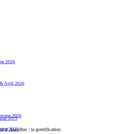
uin 2026
 & Avril 2026
rimoine 2026
 mai 2015
tobre 2025
te d’Aureilhac : la gentrification