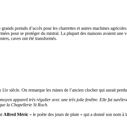
 grands portails d’accès pour les charrettes et autres machines agricoles.
fermées pour se protéger du mistral. La plupart des maisons avaient une
niers, caves ont été transformés.
1e siècle. On remarque les ruines de l’ancien clocher qui aurait perdu q
en appareil très régulier avec une très jolie fenêtre. Elle fut surélevé
que la Chapellerie St Roch.
ut
Alfred Méric
« le poète des jours de pluie » qui a donné son nom à l