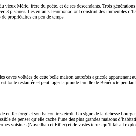
du vieux Méric, frère du poète, et de ses descendants. Trois générations
avec 3 piscines. Les enfants Jeanmonod ont construit des immeubles d’ha
de propriétaires en peu de temps.
t les caves voûtées de cette belle maison autrefois agricole appartenant 
est toute restaurée et peut loger la grande famille de Bénédicte pendant
rade en fer forgé et son balcon très étroit. Un signe de la richesse bourgeo
mpossible de penser qu’elle cache l’une des plus grandes maisons d’habitat
mes voisines (Naveilhan et Eifler) et de vastes terres qu’il faisait explo