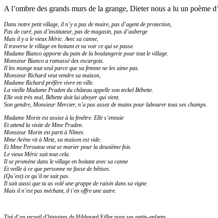
A l’ombre des grands murs de la grange, Dieter nous a lu un poème d’H
Dans notre petit village, il n’y a pas de maire, pas d’agent de protection,
Pas de curé, pas d’instituteur, pas de magasin, pas d’auberge
Mais il y a le vieux Méric. Avec sa canne,
Il traverse le village en boitant et va voir ce qui se passe.
Madame Bianco apporte du pain de la boulangerie pour tout le village.
Monsieur Bianco a ramassé des escargots.
Il les mange tout seul parce que sa femme ne les aime pas.
Monsieur Richard veut vendre sa maison,
Madame Richard préfère vivre en ville.
La vieille Madame Praden du château appelle son teckel Bébette.
Elle voit très mal, Bébette doit lui aboyer qui vient.
Son gendre, Monsieur Mercier, n’a pas assez de mains pour labourer tous ses champs.
Madame Morin est assise à la fenêtre. Elle s’ennuie
Et attend la visite de Mme Praden.
Monsieur Morin est parti à Nîmes.
Mme Arène vit à Metz, sa maison est vide.
Et Mme Peroutou veut se marier pour la deuxième fois.
Le vieux Méric sait tout cela.
Il se promène dans le village en boitant avec sa canne
Et veille à ce que personne ne fasse de bêtises.
(Qu’est) ce qu’il ne sait pas.
Il sait aussi que tu as volé une grappe de raisin dans sa vigne.
Mais il n’est pas méchant, il t’en offre une autre.
Tiré d’un recueil d’histoires de Hildegard Eifler pour ses petits-enfants.