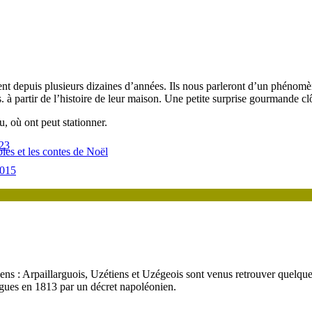
tent depuis plusieurs dizaines d’années. Ils nous parleront d’un phén
. à partir de l’histoire de leur maison. Une petite surprise gourmande clô
, où ont peut stationner.
023
es et les contes de Noël
2015
niens : Arpaillarguois, Uzétiens et Uzégeois sont venus retrouver quelque
argues en 1813 par un décret napoléonien.