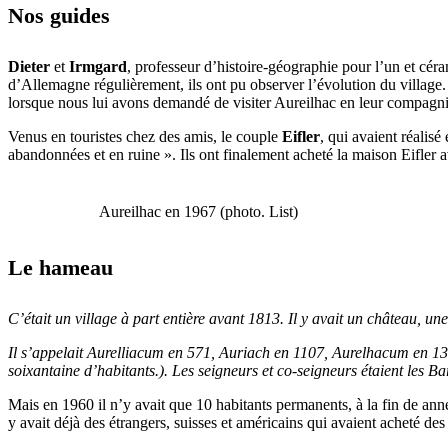
Nos guides
Dieter
et
Irmgard
, professeur d’histoire-géographie pour l’un et céra
d’Allemagne régulièrement, ils ont pu observer l’évolution du village.
lorsque nous lui avons demandé de visiter Aureilhac en leur compagni
Venus en touristes chez des amis, le couple
Eifler
, qui avaient réalisé
abandonnées et en ruine ». Ils ont finalement acheté la maison Eifler a
Aureilhac en 1967 (photo. List)
Le hameau
C’était un village à part entière avant 1813. Il y avait un château, u
Il s’appelait Aurelliacum en 571, Auriach en 1107, Aurelhacum en 1384
soixantaine d’habitants.). Les seigneurs et co-seigneurs étaient les Ba
Mais en 1960 il n’y avait que 10 habitants permanents, à la fin de anné
y avait déjà des étrangers, suisses et américains qui avaient acheté des