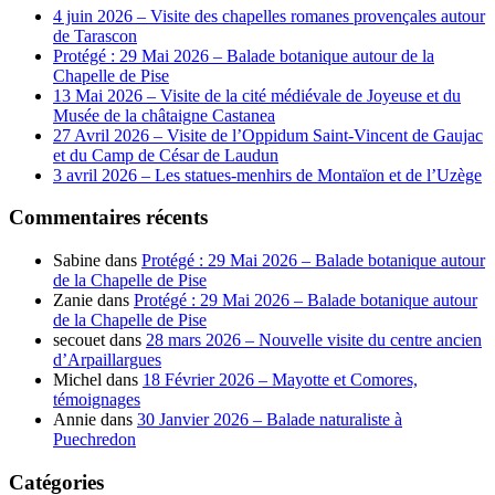
4 juin 2026 – Visite des chapelles romanes provençales autour
de Tarascon
Protégé : 29 Mai 2026 – Balade botanique autour de la
Chapelle de Pise
13 Mai 2026 – Visite de la cité médiévale de Joyeuse et du
Musée de la châtaigne Castanea
27 Avril 2026 – Visite de l’Oppidum Saint-Vincent de Gaujac
et du Camp de César de Laudun
3 avril 2026 – Les statues-menhirs de Montaïon et de l’Uzège
Commentaires récents
Sabine
dans
Protégé : 29 Mai 2026 – Balade botanique autour
de la Chapelle de Pise
Zanie
dans
Protégé : 29 Mai 2026 – Balade botanique autour
de la Chapelle de Pise
secouet
dans
28 mars 2026 – Nouvelle visite du centre ancien
d’Arpaillargues
Michel
dans
18 Février 2026 – Mayotte et Comores,
témoignages
Annie
dans
30 Janvier 2026 – Balade naturaliste à
Puechredon
Catégories