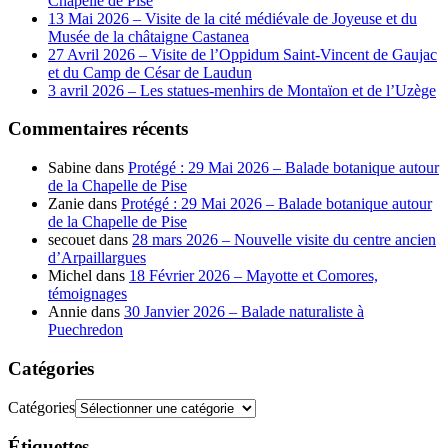
Chapelle de Pise
13 Mai 2026 – Visite de la cité médiévale de Joyeuse et du
Musée de la châtaigne Castanea
27 Avril 2026 – Visite de l’Oppidum Saint-Vincent de Gaujac
et du Camp de César de Laudun
3 avril 2026 – Les statues-menhirs de Montaïon et de l’Uzège
Commentaires récents
Sabine
dans
Protégé : 29 Mai 2026 – Balade botanique autour
de la Chapelle de Pise
Zanie
dans
Protégé : 29 Mai 2026 – Balade botanique autour
de la Chapelle de Pise
secouet
dans
28 mars 2026 – Nouvelle visite du centre ancien
d’Arpaillargues
Michel
dans
18 Février 2026 – Mayotte et Comores,
témoignages
Annie
dans
30 Janvier 2026 – Balade naturaliste à
Puechredon
Catégories
Catégories
Étiquettes