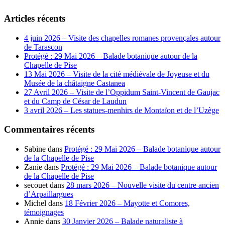
Articles récents
4 juin 2026 – Visite des chapelles romanes provençales autour
de Tarascon
Protégé : 29 Mai 2026 – Balade botanique autour de la
Chapelle de Pise
13 Mai 2026 – Visite de la cité médiévale de Joyeuse et du
Musée de la châtaigne Castanea
27 Avril 2026 – Visite de l’Oppidum Saint-Vincent de Gaujac
et du Camp de César de Laudun
3 avril 2026 – Les statues-menhirs de Montaïon et de l’Uzège
Commentaires récents
Sabine
dans
Protégé : 29 Mai 2026 – Balade botanique autour
de la Chapelle de Pise
Zanie
dans
Protégé : 29 Mai 2026 – Balade botanique autour
de la Chapelle de Pise
secouet
dans
28 mars 2026 – Nouvelle visite du centre ancien
d’Arpaillargues
Michel
dans
18 Février 2026 – Mayotte et Comores,
témoignages
Annie
dans
30 Janvier 2026 – Balade naturaliste à