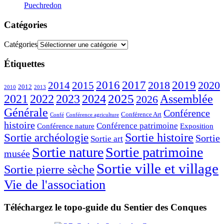
Puechredon
Catégories
Catégories
Étiquettes
2016
2017
2018
2019
2020
2014
2015
2012
2010
2013
2023
2025
2021
2022
2024
Assemblée
2026
Générale
Conférence
Conférence Art
Confé
Conférence agriculture
histoire
Conférence patrimoine
Conférence nature
Exposition
Sortie histoire
Sortie archéologie
Sortie
Sortie art
Sortie nature
Sortie patrimoine
musée
Sortie ville et village
Sortie pierre sèche
Vie de l'association
Téléchargez le topo-guide du Sentier des Conques