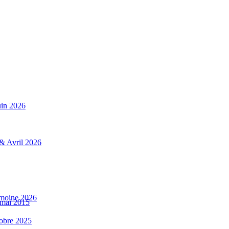
uin 2026
 & Avril 2026
rimoine 2026
 mai 2015
tobre 2025