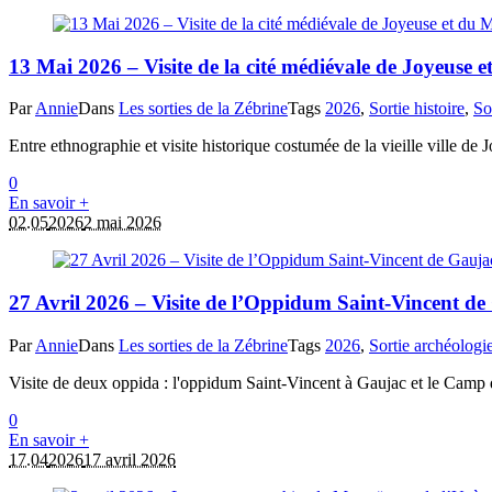
13 Mai 2026 – Visite de la cité médiévale de Joyeuse 
Par
Annie
Dans
Les sorties de la Zébrine
Tags
2026
,
Sortie histoire
,
So
Entre ethnographie et visite historique costumée de la vieille ville d
0
En savoir +
02.05
2026
2 mai 2026
27 Avril 2026 – Visite de l’Oppidum Saint-Vincent 
Par
Annie
Dans
Les sorties de la Zébrine
Tags
2026
,
Sortie archéologi
Visite de deux oppida : l'oppidum Saint-Vincent à Gaujac et le Camp 
0
En savoir +
17.04
2026
17 avril 2026