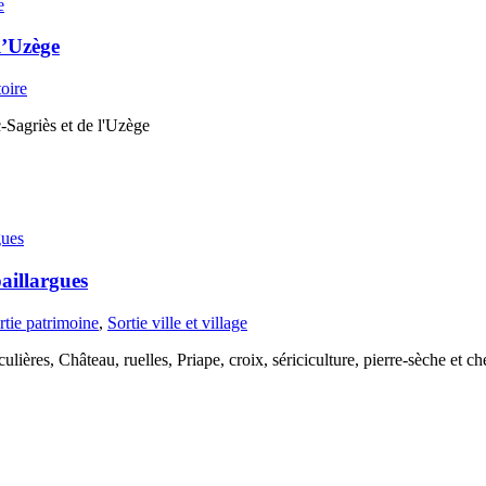
l’Uzège
oire
-Sagriès et de l'Uzège
aillargues
rtie patrimoine
,
Sortie ville et village
ulières, Château, ruelles, Priape, croix, sériciculture, pierre-sèche et ch