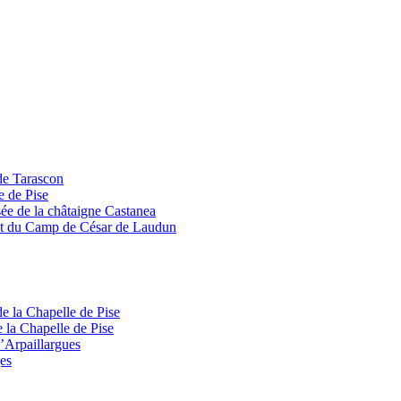
 de Tarascon
e de Pise
ée de la châtaigne Castanea
 et du Camp de César de Laudun
e la Chapelle de Pise
 la Chapelle de Pise
’Arpaillargues
es