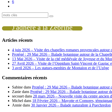
6
J'adhère à la Zébrine
Articles récents
4 juin 2026 – Visite des chapelles romanes provençales autour
Protégé : 29 Mai 2026 – Balade botanique autour de la Chapell
13 Mai 2026 – Visite de la cité médiévale de Joyeuse et du Mus
27 Avril 2026 – Visite de l’Oppidum Saint-Vincent de Gaujac
3 avril 2026 – Les statues-menhirs de Montaïon et de l’Uzège
Commentaires récents
Sabine
dans
Protégé : 29 Mai 2026 – Balade botanique autour d
Zanie
dans
Protégé : 29 Mai 2026 – Balade botanique autour de
secouet
dans
28 mars 2026 – Nouvelle visite du centre ancien d
Michel
dans
18 Février 2026 – Mayotte et Comores, témoignag
Annie
dans
30 Janvier 2026 – Balade naturaliste à Puechredon