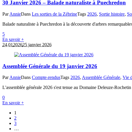
30 Janvier 2026 – Balade naturaliste à Puechredon
Par
Annie
Dans
Les sorties de la Zébrine
Tags
2026
,
Sortie histoire
,
So
Balade naturaliste à Puechredon à la découverte d'arbres remarquables,
5
En savoir +
24.01
2026
25 janvier 2026
Assemblée Générale du 19 janvier 2026
Par
Annie
Dans
Compte-rendus
Tags
2026
,
Assemblée Générale
,
Vie d
L'assemblée générale 2026 s'est tenue au Domaine Deleuze-Rochetin à Ar
0
En savoir +
1
2
3
…