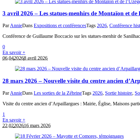
3 avril 2026 – Les statues-menhirs de Montaïon et de 
Par
Annie
Dans
Expositions et conférences
Tags
2026
,
Conférence hist
Conférence de Guillaume Boccacio sur les statues-menhir de Sanilhac
0
En savoir +
06.04
2026
8 avril 2026
28 mars 2026 – Nouvelle visite du centre ancien d’Arp
Par
Annie
Dans
Les sorties de la Zébrine
Tags
2026
,
Sortie histoire
,
So
Visite du centre ancien d’Arpaillargues : Mairie, Église, Maisons partic
1
En savoir +
22.02
2026
16 mars 2026