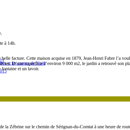
e.
te à 14h.
e belle facture. Cette maison acquise en 1879, Jean-Henri Fabre l’a voul
023
es et les contes de Noël
sectes. D’une superficie d’environ 9 000 m2, le jardin a retrouvé son pla
 fontaine et un lavoir.
2015
e la Zébrine sur le chemin de Sérignan-du-Comtat à une heure de route