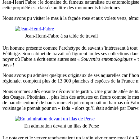
Jean-Henri Fabre : le domaine du fameux naturaliste ou entomologiste 
cette propriété est classée au titre des monuments historiques.
Nous avons pu visiter le mas à la façade rose et aux volets verts, tém
Jean-Henri-Fabre à sa table de travail
Un homme présenté comme l’archétype du savant s’intéressant à tout : 
Félibrige. Son cabinet de travail où figurent toutes ses collections da
noyer où Fabre a écrit entre autres ses
« Souvenirs entomologiques »
t
pays !
Nous avons pu admirer quelques originaux de ses aquarelles car l’homme
régionale, comptent plus de 13 000 planches d’espèces de la France m
Nous sommes allés ensuite découvrir le jardin. Une grande allée de li
des Osages, Photinias… plus loin des arbustes en fleurs comme le mer
de paradis entouré de hauts murs et qui comprenait un harmas où Fabre l
voisinage le prenait pour un « fada » alors qu’il était admiré par Darw
En admiration devant un lilas de Perse
Le potager et le verger représentaient un jardin vivrier provençal du X