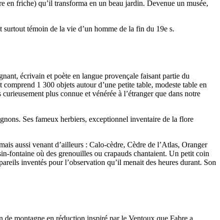
re en friche) qu’il transforma en un beau jardin. Devenue un musée,
t surtout témoin de la vie d’un homme de la fin du 19e s.
nant, écrivain et poète en langue provençale faisant partie du
 et comprend 1 300 objets autour d’une petite table, modeste table en
 curieusement plus connue et vénérée à l’étranger que dans notre
gnons. Ses fameux herbiers, exceptionnel inventaire de la flore
mais aussi venant d’ailleurs : Calo-cèdre, Cèdre de l’Atlas, Oranger
n-fontaine où des grenouilles ou crapauds chantaient. Un petit coin
ppareils inventés pour l’observation qu’il menait des heures durant. Son
rdin de montagne en réduction inspiré par le Ventoux que Fabre a