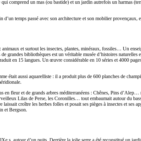
qui comprend un mas (ou bastide) et un jardin autrefois un harmas (ter
oin d’un temps passé avec son architecture et son mobilier provençaux, e
animaux et surtout les insectes, plantes, minéraux, fossiles… Un enseig
ns de grandes bibliothèques est un véritable musée d’histoires naturelles
raduit en 15 langues. Un œuvre considérable en 10 séries et 4000 pages
 était aussi aquarelliste : il a produit plus de 600 planches de champi
éridionale.
las en fleur et de grands arbres méditerranéens : Chênes, Pins d’Alep… 
veilleux Lilas de Perse, les Coronilles… tout embaumait autour du bassi
aissait croître les herbes folles et posait ses pièges à insectes et ses a
in et Bergson.
IXe s. autour d’un puits. Derrière la jolie serre a été reconstitué un ja