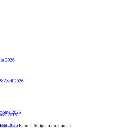
uin 2026
 & Avril 2026
rimoine 2026
 mai 2015
tobre 2025
Harmas de Fabre à Sérignan-du-Comtat