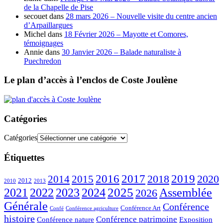
de la Chapelle de Pise
secouet
dans
28 mars 2026 – Nouvelle visite du centre ancien
d’Arpaillargues
Michel
dans
18 Février 2026 – Mayotte et Comores,
témoignages
Annie
dans
30 Janvier 2026 – Balade naturaliste à
Puechredon
Le plan d’accès à l’enclos de Coste Joulène
Catégories
Catégories
Étiquettes
2016
2017
2018
2019
2020
2014
2015
2012
2010
2013
2023
2025
2021
2022
2024
Assemblée
2026
Générale
Conférence
Conférence Art
Confé
Conférence agriculture
histoire
Conférence patrimoine
Conférence nature
Exposition