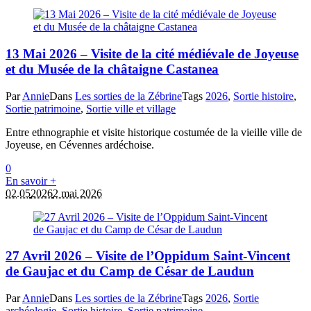
13 Mai 2026 – Visite de la cité médiévale de Joyeuse
et du Musée de la châtaigne Castanea
Par
Annie
Dans
Les sorties de la Zébrine
Tags
2026
,
Sortie histoire
,
Sortie patrimoine
,
Sortie ville et village
Entre ethnographie et visite historique costumée de la vieille ville de
Joyeuse, en Cévennes ardéchoise.
0
En savoir +
02.05
2026
2 mai 2026
27 Avril 2026 – Visite de l’Oppidum Saint-Vincent
de Gaujac et du Camp de César de Laudun
Par
Annie
Dans
Les sorties de la Zébrine
Tags
2026
,
Sortie
archéologie
,
Sortie histoire
,
Sortie patrimoine