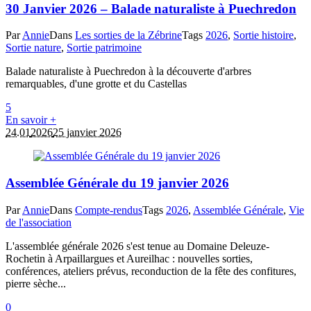
30 Janvier 2026 – Balade naturaliste à Puechredon
Par
Annie
Dans
Les sorties de la Zébrine
Tags
2026
,
Sortie histoire
,
Sortie nature
,
Sortie patrimoine
Balade naturaliste à Puechredon à la découverte d'arbres
remarquables, d'une grotte et du Castellas
5
En savoir +
24.01
2026
25 janvier 2026
Assemblée Générale du 19 janvier 2026
Par
Annie
Dans
Compte-rendus
Tags
2026
,
Assemblée Générale
,
Vie
de l'association
L'assemblée générale 2026 s'est tenue au Domaine Deleuze-
Rochetin à Arpaillargues et Aureilhac : nouvelles sorties,
conférences, ateliers prévus, reconduction de la fête des confitures,
pierre sèche...
0