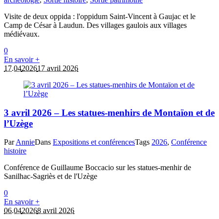
Visite de deux oppida : l'oppidum Saint-Vincent à Gaujac et le
Camp de César à Laudun. Des villages gaulois aux villages
médiévaux.
0
En savoir +
17.04
2026
17 avril 2026
3 avril 2026 – Les statues-menhirs de Montaïon et de
l’Uzège
Par
Annie
Dans
Expositions et conférences
Tags
2026
,
Conférence
histoire
Conférence de Guillaume Boccacio sur les statues-menhir de
Sanilhac-Sagriès et de l'Uzège
0
En savoir +
06.04
2026
8 avril 2026