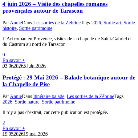
4 juin 2026 – Visite des chapelles romanes
provençales autour de Tarascon
Par
Annie
Dans
Les sorties de la Zébrine
Tags
2026
,
Sortie art
,
Sortie
histoire
,
Sortie patrimoine
L'Art roman en Provence, visites de la chapelle de Saint-Gabriel et
du Castrum au nord de Tarascon
0
En savoir +
03.06
2026
5 juin 2026
Protégé : 29 Mai 2026 – Balade botanique autour de
la Chapelle de Pise
Par
Annie
Dans
Itinéraire balade
,
Les sorties de la Zébrine
Tags
2026
,
Sortie nature
,
Sortie patrimoine
Il n’y a pas d’extrait, car cette publication est protégée.
2
En savoir +
19.05
2026
19 mai 2026