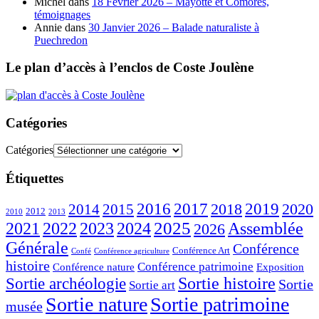
Michel
dans
18 Février 2026 – Mayotte et Comores,
témoignages
Annie
dans
30 Janvier 2026 – Balade naturaliste à
Puechredon
Le plan d’accès à l’enclos de Coste Joulène
Catégories
Catégories
Étiquettes
2016
2017
2018
2019
2020
2014
2015
2012
2010
2013
2023
2025
2021
2022
2024
Assemblée
2026
Générale
Conférence
Conférence Art
Confé
Conférence agriculture
histoire
Conférence patrimoine
Conférence nature
Exposition
Sortie histoire
Sortie archéologie
Sortie
Sortie art
Sortie nature
Sortie patrimoine
musée