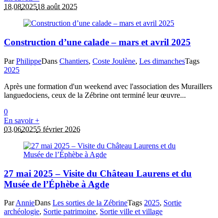
18.08
2025
18 août 2025
Construction d’une calade – mars et avril 2025
Par
Philippe
Dans
Chantiers
,
Coste Joulène
,
Les dimanches
Tags
2025
Après une formation d'un weekend avec l'association des Muraillers
languedociens, ceux de la Zébrine ont terminé leur œuvre...
0
En savoir +
03.06
2025
5 février 2026
27 mai 2025 – Visite du Château Laurens et du
Musée de l’Éphèbe à Agde
Par
Annie
Dans
Les sorties de la Zébrine
Tags
2025
,
Sortie
archéologie
,
Sortie patrimoine
,
Sortie ville et village