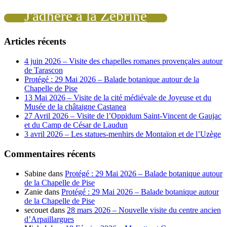
J'adhère à la Zébrine
Articles récents
4 juin 2026 – Visite des chapelles romanes provençales autour
de Tarascon
Protégé : 29 Mai 2026 – Balade botanique autour de la
Chapelle de Pise
13 Mai 2026 – Visite de la cité médiévale de Joyeuse et du
Musée de la châtaigne Castanea
27 Avril 2026 – Visite de l’Oppidum Saint-Vincent de Gaujac
et du Camp de César de Laudun
3 avril 2026 – Les statues-menhirs de Montaïon et de l’Uzège
Commentaires récents
Sabine
dans
Protégé : 29 Mai 2026 – Balade botanique autour
de la Chapelle de Pise
Zanie
dans
Protégé : 29 Mai 2026 – Balade botanique autour
de la Chapelle de Pise
secouet
dans
28 mars 2026 – Nouvelle visite du centre ancien
d’Arpaillargues