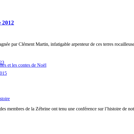
e 2012
née par Clément Martin, infatigable arpenteur de ces terres rocailleuse
023
es et les contes de Noël
2015
stoire
es membres de la Zébrine ont tenu une conférence sur l’histoire de notr