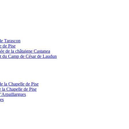
 de Tarascon
e de Pise
ée de la châtaigne Castanea
 et du Camp de César de Laudun
e la Chapelle de Pise
 la Chapelle de Pise
’Arpaillargues
es