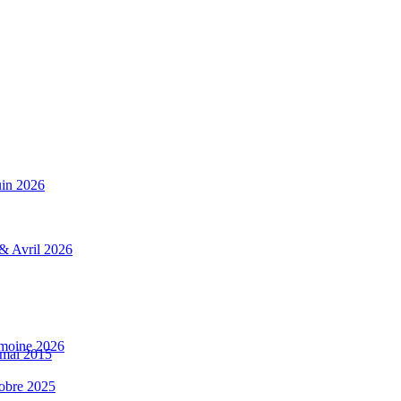
uin 2026
 & Avril 2026
rimoine 2026
 mai 2015
tobre 2025