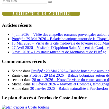
J'adhère à la Zébrine
Articles récents
4 juin 2026 – Visite des chapelles romanes provençales autour
Protégé : 29 Mai 2026 – Balade botanique autour de la Chapell
13 Mai 2026 – Visite de la cité médiévale de Joyeuse et du Mus
27 Avril 2026 – Visite de l’Oppidum Saint-Vincent de Gaujac
3 avril 2026 – Les statues-menhirs de Montaïon et de l’Uzège
Commentaires récents
Sabine
dans
Protégé : 29 Mai 2026 – Balade botanique autour d
Zanie
dans
Protégé : 29 Mai 2026 – Balade botanique autour de
secouet
dans
28 mars 2026 – Nouvelle visite du centre ancien d
Michel
dans
18 Février 2026 – Mayotte et Comores, témoignag
Annie
dans
30 Janvier 2026 – Balade naturaliste à Puechredon
Le plan d’accès à l’enclos de Coste Joulène