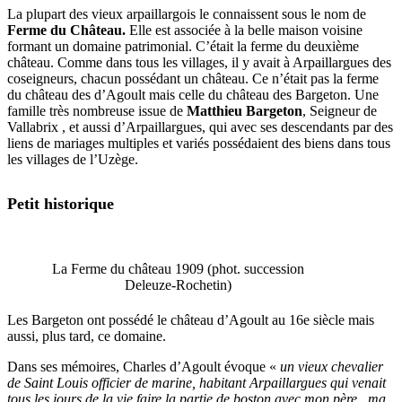
La plupart des vieux arpaillargois le connaissent sous le nom de
Ferme du Château.
Elle est associée à la belle maison voisine
formant un domaine patrimonial. C’était la ferme du deuxième
château. Comme dans tous les villages, il y avait à Arpaillargues des
coseigneurs, chacun possédant un château. Ce n’était pas la ferme
du château des d’Agoult mais celle du château des Bargeton. Une
famille très nombreuse issue de
Matthieu Bargeton
, Seigneur de
Vallabrix , et aussi d’Arpaillargues, qui avec ses descendants par des
liens de mariages multiples et variés possédaient des biens dans tous
les villages de l’Uzège.
Petit historique
La Ferme du château 1909 (phot. succession
Deleuze-Rochetin)
Les Bargeton ont possédé le château d’Agoult au 16e siècle mais
aussi, plus tard, ce domaine.
Dans ses mémoires, Charles d’Agoult évoque «
un vieux chevalier
de Saint Louis officier de marine, habitant Arpaillargues qui venait
tous les jours de la vie faire la partie de boston avec mon père , ma