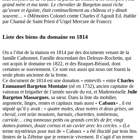
grand mère et ma tante. Le chevalier de Bargeton aussi riche
qu’avare et égoïste, était continuellement au château et y dinait
souvent
… » (Mémoires Colonel comte Charles d’Agoult Ed. établie
par Chantal de Saint Priest d’Urgel Mercure de France)
Liste des biens du domaine en 1814
On a l’état de la maison en 1814 par des documents venant de la
famille Cathonnet. Famille descendant des Deleuze-Rochetin, qui
ont acquis le domaine en 1822, et des Braquet-Béraud, dont
certaines se souviennent. Ce sont eux aussi qui nous ont fourni la
seule photo ancienne de la ferme.
Ce document de 1814 est une donation « entrevifs » entre
Charles
Emmanuel Bargeton Montaize
(né en 1732), ancien capitaine de
vaisseau et brigadier de l’armée navale du roi, et Mademoiselle
Julie
Bargeton Massargues
, sa sœur. Dans la liste du mobilier,
argenterie, linges, rentes et capitaux mais aussi «
Cabaux
« , il est
stipulé qu’il y avait : «
quatre mules, deux noires et deux grises, un
cheval, cent seize moutons
, harnais, charrettes, tombereau,
carriole… cinq tonneaux petits ou grands cerclés de fer, vingt
dames-jeannes, douze cornus et un cuvier avec les cercles. »
(Le
terme mystérieux pour moi de « Cabaux » a été élucidé par trois fins
limiers de la Zébrine que je remercie vivement. Il s’agit d’un terme