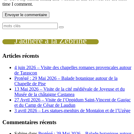
time I comment.
J'adhère à la Zébrine
Articles récents
4 juin 2026 – Visite des chapelles romanes provençales autour
de Tarascon
Protégé : 29 Mai 2026 – Balade botanique autour de la
Chapelle de Pise
13 Mai 2026 – Visite de la cité médiévale de Joyeuse et du
Musée de la châtaigne Castanea
27 Avril 2026 – Visite de l’Oppidum Saint-Vincent de Gaujac
et du Camp de César de Laudun
3 avril 2026 – Les statues-menhirs de Montaïon et de l’Uzège
Commentaires récents
Sabine
dans
Protégé : 29 Mai 2026 – Balade botanique autour