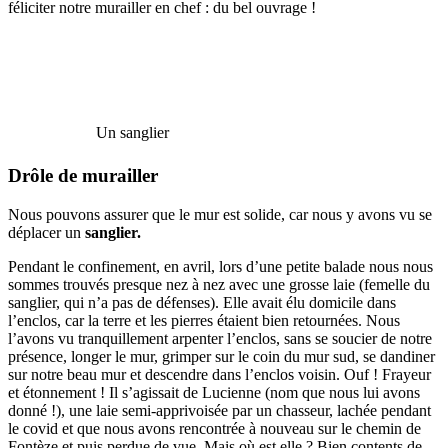
féliciter notre murailler en chef : du bel ouvrage !
Un sanglier
Drôle de murailler
Nous pouvons assurer que le mur est solide, car nous y avons vu se
déplacer un
sanglier.
Pendant le confinement, en avril, lors d’une petite balade nous nous
sommes trouvés presque nez à nez avec une grosse laie (femelle du
sanglier, qui n’a pas de défenses). Elle avait élu domicile dans
l’enclos, car la terre et les pierres étaient bien retournées. Nous
l’avons vu tranquillement arpenter l’enclos, sans se soucier de notre
présence, longer le mur, grimper sur le coin du mur sud, se dandiner
sur notre beau mur et descendre dans l’enclos voisin. Ouf ! Frayeur
et étonnement ! Il s’agissait de Lucienne (nom que nous lui avons
donné !), une laie semi-apprivoisée par un chasseur, lachée pendant
le covid et que nous avons rencontrée à nouveau sur le chemin de
Fontèze et puis perdue de vue. Mais où est elle ? Bien contents de