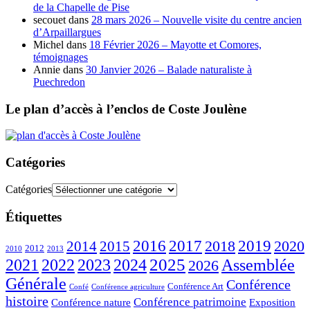
de la Chapelle de Pise
secouet
dans
28 mars 2026 – Nouvelle visite du centre ancien
d’Arpaillargues
Michel
dans
18 Février 2026 – Mayotte et Comores,
témoignages
Annie
dans
30 Janvier 2026 – Balade naturaliste à
Puechredon
Le plan d’accès à l’enclos de Coste Joulène
Catégories
Catégories
Étiquettes
2016
2017
2018
2019
2020
2014
2015
2012
2010
2013
2023
2025
2021
2022
2024
Assemblée
2026
Générale
Conférence
Conférence Art
Confé
Conférence agriculture
histoire
Conférence patrimoine
Conférence nature
Exposition